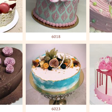
6018
6023