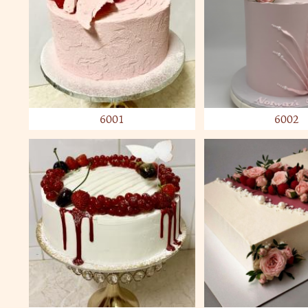
6001
6002