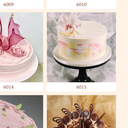
6009
6010
6014
6015