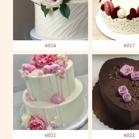
6016
6017
6021
6022