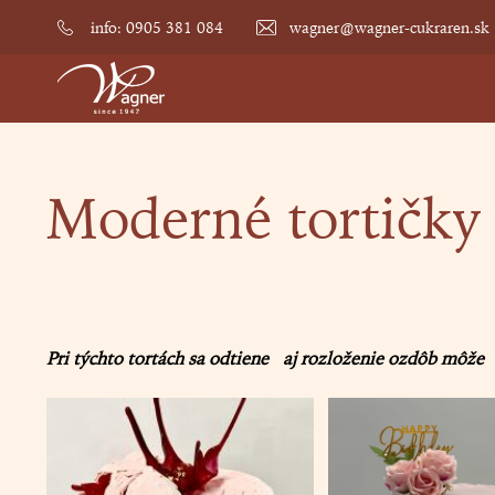
Jump
info: 0905 381 084
wagner@wagner-cukraren.sk
to
navigation
Moderné tortičky
Back
to
top
Pri týchto tortách sa odtiene aj rozloženie ozdôb môže l