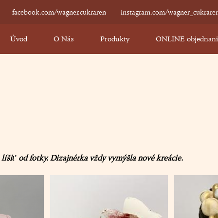
facebook.com/wagner.cukraren
instagram.com/wagner_cukrare
Úvod
O Nás
Produkty
ONLINE objednanie
íšiť od fotky. Dizajnérka vždy vymýšla nové kreácie.