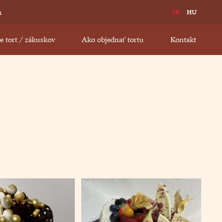
n
SK
HU
 tort / zákuskov
Ako objednať tortu
Kontakt