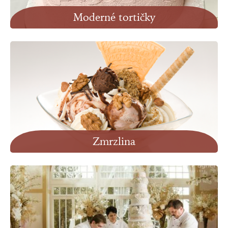
Moderné tortičky
Zobraziť
Zmrzlina
Zobraziť