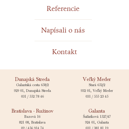
Referencie
Napísali o nás
Zobraziť
Kontakt
Dunajská Streda
Veľký Meder
Galantská cesta 658/2
Stará 652/2
929 01, Dunajská Streda
932 01, Veľký Meder
031 / 552 78 46
031 / 555 23 45
Bratislava - Ružinov
Galanta
Bazová 16
Šafáriková 1527/47
821 08, Bratislava
924 01, Galanta
02 / 456 914 74​
031 / 381 81 19