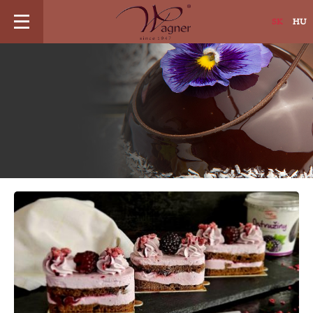
Jump
SK
HU
to
navigation
Back
to
top